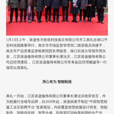
1月13日上午，
派逊有为智造科技南京有限公司
开工典礼在禄口平
安科技园隆重举行。
南京市市场监督管理局二级巡视员张建平
，
南京市产品质量监督检察院
院长
周骏贵
，
禄口街道分管领导周兴
发
，
江苏派逊服饰有限公司董事长潘汝滨
，
江苏派逊服饰有限公
司总经理潘苑
，
江苏派逊服饰有限公司常务副总经理戴婕
等一行
领导出席典礼。
用心有为
智能制造
典礼一开始，
江苏派逊服饰有限公司董事长潘汝滨
致辞发言，作
为校服行业领导品牌，自
2020年起，派逊就着手制定“中国智慧校
服工业互联网平台”发展规划，内容覆盖智慧校服设计研发、智能
制造、智能供应链、智慧仓储，到资源可回收再利用的全产业