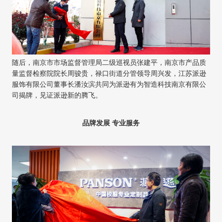
随后，
南京市市场监督管理局二级巡视员张建平
，
南京市产品质
量监督检察院
院长
周骏贵
，
禄口街道分管领导周兴发
，
江苏派逊
服饰有限公司董事长潘汝滨
共同为
派逊有为智造科技南京有限公
司
揭牌，见证派逊新的腾飞。
品牌发展
专业服务