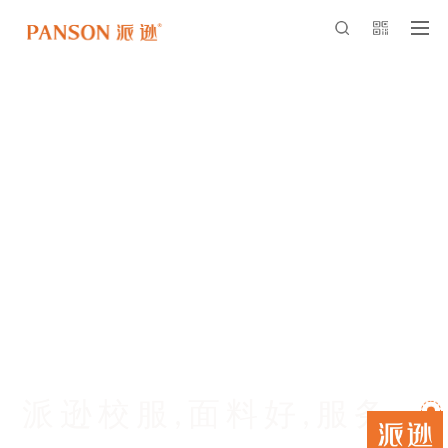
中国专业校服领导品牌
招商热线：400-997-8998
派逊校服,面料好,服务
派逊校服,面料好,服务