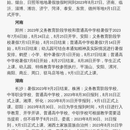
始。烟台、日照等地地暑假放假时间到2023年8月27日。济南、临
沂、淄博、潍坊、济宁、菏泽、泰安、东营、德州等地9月1日正
式开学。
河南
郑州：2023年义务教育阶段学校和普通高中学校暑假于2023
年7月6日始，8月24日止，8月25日开学。安阳：义务教育阶段学
校暑假7月5日开始，8月31日结束；普通高中学校暑假7月14日开
始，8月31日结束；幼儿园可结合本通知精神及实际情况进行暑假
安排。鹤壁：小学、初中暑假7月1日开始，8月27日结束；普通高
中学校暑假7月8日开始，8月27日结束。8月28日开学，学生正式
上课。幼儿园、特殊教育学校参照执行。平顶山、安阳、漯河、
南阳、商丘、周口、驻马店等地，9月1日正式上课。
湖南
长沙：暑假2023年9月2日结束。株洲：义务教育阶段学校、
中等职业学校、普通高中学校，2023年8月30日报到，8月31日正
式上课。湘潭、怀化：2023年8月31日开学报到，9月1日正式上
课。邵阳：2023年8月30日、31日为学生报到时间，9月1日进行入
学教育、开学开讲。普通高中学校、中职学校可根据教学需要适
当提前，但不得早于8月21日。娄底：2023年8月30日、31日报
到，9月1日正式上课。湘西土家族苗族自治州：2023年8月31日学