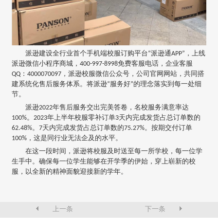
派逊建设全行业首个手机端校服订购平台“派逊通APP”，上线
派逊微信小程序商城，400-997-8998免费客服电话，企业客服
QQ：4000070097，派逊校服微信公众号，公司官网网站，共同搭
建系统化售后服务体系。将派逊“服务好”的理念落实到每一处细
节。
派逊2022年售后服务交出完美答卷，名校服务满意率达
100%。2023年上半年校服零补订单3天内完成发货占总订单数的
62.48%。7天内完成发货占总订单数的75.27%。按期交付订单
100%，这是同行业无法企及的水平。
在这一段时间，派逊将校服及时送至每一所学校，每一位学
生手中。确保每一位学生能够在开学季的伊始，穿上崭新的校
服，以全新的精神面貌迎接新的学年。
上一条
下一条