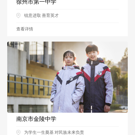
徐州市第一中学
锐意进取 善育英才
查看详情
南京市金陵中学
为学生一生奠基 对民族未来负责