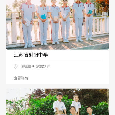
江苏省射阳中学
厚德博学 励志笃行
查看详情